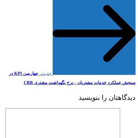
جدیدتر
چهارمین KPI در
سنجش عملکرد خدمات مشتریان - نرخ نگهداشت مشتری CRR
دیدگاهتان را بنویسید