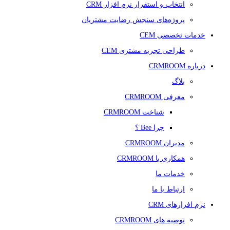
انتخاب و استقرار نرم افزار CRM
پروژه‌های سنجش رضایت مشتریان
خدمات تخصصی CEM
طراحی تجربه مشتری CEM
درباره CRMROOM
بلاگ
معرفی CRMROOM
شناخت CRMROOM
چرا Bee ؟
مدیران CRMROOM
همکاری با CRMROOM
خدمات ما
ارتباط با ما
نرم افزارهای CRM
توصیه های CRMROOM