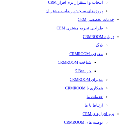
انتخاب و استقرار نرم افزار CRM
پروژه‌های سنجش رضایت مشتریان
خدمات تخصصی CEM
طراحی تجربه مشتری CEM
درباره CRMROOM
بلاگ
معرفی CRMROOM
شناخت CRMROOM
چرا Bee ؟
مدیران CRMROOM
همکاری با CRMROOM
خدمات ما
ارتباط با ما
نرم افزارهای CRM
توصیه های CRMROOM