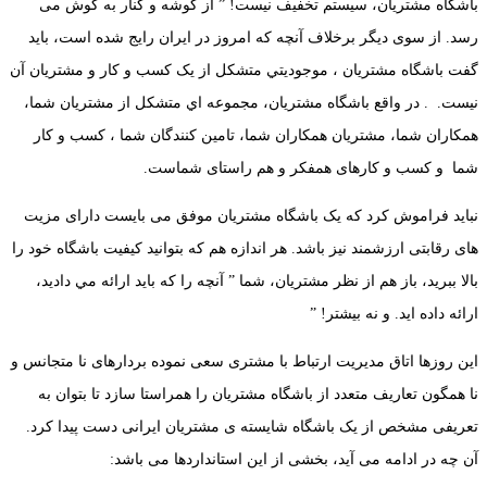
باشگاه مشتریان، سیستم تخفیف نیست! ” از گوشه و کنار به گوش می
رسد. از سوی دیگر برخلاف آنچه كه امروز در ايران رايج شده است، باید
گفت باشگاه مشتريان ، موجوديتي متشكل از یک كسب و كار و مشتريان آن
نيست. .
در واقع باشگاه مشتريان، مجموعه اي متشكل از مشتريان شما،
همكاران شما، مشتریان همكاران شما، تامين كنندگان شما ، كسب و كار
شما و کسب و کارهای همفکر و هم راستای شماست.
نباید فراموش کرد که یک باشگاه مشتریان موفق می بایست دارای مزیت
های رقابتی ارزشمند نیز باشد. هر اندازه هم كه بتوانيد كيفيت باشگاه خود را
بالا ببريد، باز هم
از نظر مشتریان،
شما ”
آنچه را كه بايد ارائه مي داديد،
ارائه داده ايد. و نه بيشتر!
”
این روزها اتاق مدیریت ارتباط با مشتری سعی نموده بردارهای نا متجانس و
نا همگون تعاریف متعدد از باشگاه مشتریان را همراستا سازد تا بتوان به
تعریفی مشخص از یک باشگاه شایسته ی مشتریان ایرانی دست پیدا کرد.
آن چه در ادامه می آید، بخشی از این استانداردها می باشد: