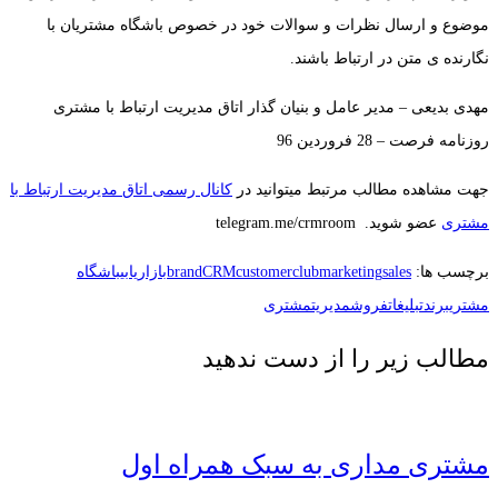
موضوع و ارسال نظرات و سوالات خود در خصوص باشگاه مشتریان با
نگارنده ی متن در ارتباط باشند.
مهدی بدیعی – مدیر عامل و بنیان گذار اتاق مدیریت ارتباط با مشتری
روزنامه فرصت – 28 فروردین 96
جهت مشاهده مطالب مرتبط میتوانید در
کانال رسمی اتاق مدیریت ارتباط با
مشتری
عضو شوید. telegram.me/crmroom
برچسب ها:
sales
marketing
customerclub
CRM
brand
بازاریابی
باشگاه
مشتری
برند
تبلیغات
فروش
مدیریت
مشتری
مطالب زیر را از دست ندهید
مشتری مداری به سبک همراه اول