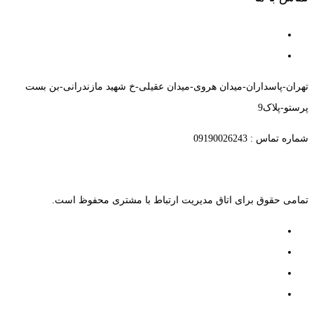
تهران-پاسداران-میدان هروی-میدان عقیلی-خ شهید مازندرانی-بن بست
پرستو-پلاک9
شماره تماس : 09190026243
تمامی حقوق برای اتاق مدیریت ارتباط با مشتری محفوظ است.