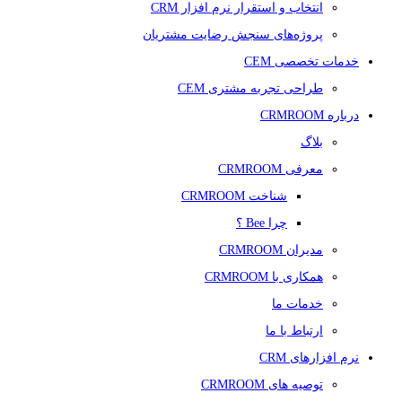
انتخاب و استقرار نرم افزار CRM
پروژه‌های سنجش رضایت مشتریان
خدمات تخصصی CEM
طراحی تجربه مشتری CEM
درباره CRMROOM
بلاگ
معرفی CRMROOM
شناخت CRMROOM
چرا Bee ؟
مدیران CRMROOM
همکاری با CRMROOM
خدمات ما
ارتباط با ما
نرم افزارهای CRM
توصیه های CRMROOM