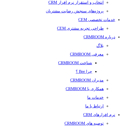
انتخاب و استقرار نرم افزار CRM
پروژه‌های سنجش رضایت مشتریان
خدمات تخصصی CEM
طراحی تجربه مشتری CEM
درباره CRMROOM
بلاگ
معرفی CRMROOM
شناخت CRMROOM
چرا Bee ؟
مدیران CRMROOM
همکاری با CRMROOM
خدمات ما
ارتباط با ما
نرم افزارهای CRM
توصیه های CRMROOM