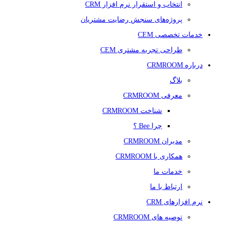
انتخاب و استقرار نرم افزار CRM
پروژه‌های سنجش رضایت مشتریان
خدمات تخصصی CEM
طراحی تجربه مشتری CEM
درباره CRMROOM
بلاگ
معرفی CRMROOM
شناخت CRMROOM
چرا Bee ؟
مدیران CRMROOM
همکاری با CRMROOM
خدمات ما
ارتباط با ما
نرم افزارهای CRM
توصیه های CRMROOM