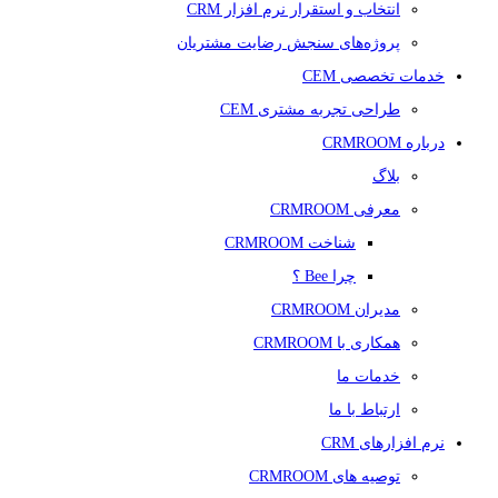
انتخاب و استقرار نرم افزار CRM
پروژه‌های سنجش رضایت مشتریان
خدمات تخصصی CEM
طراحی تجربه مشتری CEM
درباره CRMROOM
بلاگ
معرفی CRMROOM
شناخت CRMROOM
چرا Bee ؟
مدیران CRMROOM
همکاری با CRMROOM
خدمات ما
ارتباط با ما
نرم افزارهای CRM
توصیه های CRMROOM