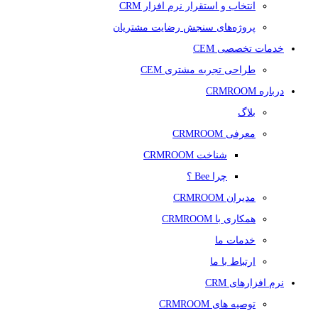
انتخاب و استقرار نرم افزار CRM
پروژه‌های سنجش رضایت مشتریان
خدمات تخصصی CEM
طراحی تجربه مشتری CEM
درباره CRMROOM
بلاگ
معرفی CRMROOM
شناخت CRMROOM
چرا Bee ؟
مدیران CRMROOM
همکاری با CRMROOM
خدمات ما
ارتباط با ما
نرم افزارهای CRM
توصیه های CRMROOM