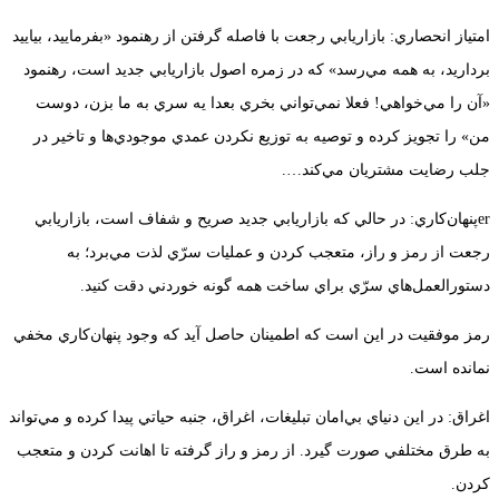
امتياز انحصاري: بازاريابي رجعت با فاصله گرفتن از رهنمود «بفرماييد، بياييد
برداريد، به همه مي‌رسد» كه در زمره اصول بازاريابي جديد است،‌ رهنمود
«آن را مي‌خواهي! فعلا نمي‌تواني بخري بعدا يه سري به ما بزن،‌ دوست
من» را تجويز كرده و توصيه به توزيع نكردن عمدي موجودي‌ها و تاخير در
جلب رضايت مشتريان مي‌كند….
er
پنهان‌كاري: در حالي كه بازاريابي جديد صريح و شفاف است،‌ بازاريابي
رجعت از رمز و راز، ‌متعجب كردن و عمليات سرّي لذت مي‌برد؛ به
دستورالعمل‌هاي سرّي براي ساخت همه گونه خوردني دقت كنيد.
رمز موفقيت در اين است كه اطمينان حاصل آيد كه وجود پنهان‌كاري مخفي
نمانده است.
اغراق: در اين دنياي بي‌امان تبليغات،‌ اغراق،‌ جنبه حياتي پيدا كرده و مي‌تواند
به طرق مختلفي صورت گيرد. از رمز و راز گرفته تا اهانت كردن و متعجب
كردن.