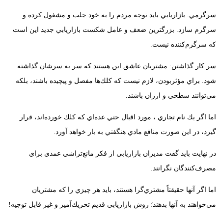
سرگرمي: بازاريابي بايد توجه مردم را به خود جلب و مشغول كرده و
سرگرم سازد. بزرگترين ضعف و عامل شكست بازاريابي جديد اين است
كه سرگرم‌كننده نيست.
سر كار گذاشتن: مشتريان عاشق اين هستند كه سر به سرشان گذاشته
شود. براي مؤثربودن، لازم نيست كه كلك‌ها مفصل و پيچيده باشند،‌ بلكه
مي‌توانند سطحي و ارزان باشند.
اما اگر يك نام تجاري ، مورد اقبال حتي عده‌اي كه كلك خورده‌اند،‌ قرار
گيرد،‌ در اين صورت منافع مادي هنگفتي به بار خواهد آورد.
در نهایت باید گفت مديران بازاريابي از فكر مانع‌تراشي عمدي براي
مصرف‌كنندگان نگرانند.
اما اگر آنها حقيقتاً مشتري‌گرا هستند،‌ بايد هر چيزي را كه مشتريان
مي‌خواهند به آنها بدهند؛ روش بازاريابي قديم تحريك‌آميز و غير قابل توجيه!