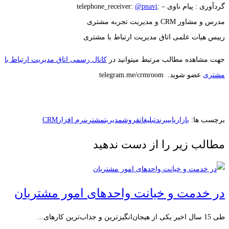
گردآوری : پیام ناوی –
:telephone_receiver:
@pnavi
مدرس و مشاور CRM و مدیریت تجربه مشتری
رییس هیات علمی اتاق مدیریت ارتباط با مشتری
جهت مشاهده مطالب مرتبط میتوانید در
کانال رسمی اتاق مدیریت ارتباط با
مشتری
عضو شوید. telegram.me/crmroom
برچسب ها:
بازاریابی
برند
تبلیغات
فروش
مدیریت
مشتری
نرم افزارCRM
مطالب زیر را از دست ندهید
در خدمت و خیانت واحدهای امور مشتریان
طی 15 سال اخیر یکی از هیجان‌انگیزترین و جذاب‌ترین کارهای...