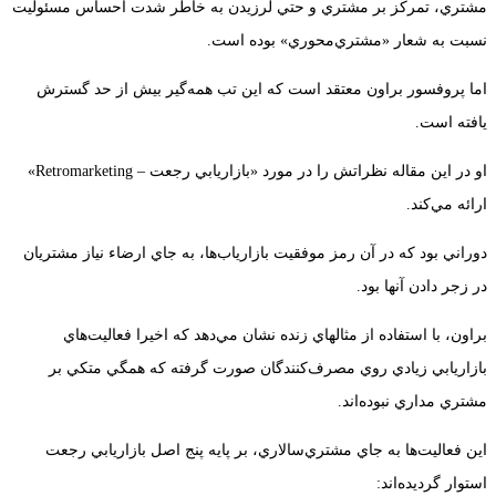
مشتري،‌ تمركز بر مشتري و حتي لرزيدن به خاطر شدت احساس مسئوليت
نسبت به شعار «مشتري‌محوري» بوده است.
اما پروفسور براون معتقد است كه اين تب همه‌گير بيش از حد گسترش
يافته است.
او در اين مقاله نظراتش را در مورد «بازاريابي رجعت – Retromarketing»
ارائه مي‌كند.
دوراني بود كه در آن رمز موفقيت بازارياب‌ها،‌ به جاي ارضاء نياز مشتريان
در زجر دادن آنها بود.
براون، با استفاده از مثالهاي زنده نشان مي‌دهد كه اخيرا فعاليت‌هاي
بازاريابي زيادي روي مصرف‌كنندگان صورت گرفته كه همگي متكي بر
مشتري مداري نبوده‌اند.
اين فعاليت‌ها به جاي مشتري‌سالاري، ‌بر پايه پنج اصل بازاريابي رجعت
استوار گرديده‌اند: