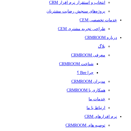
انتخاب و استقرار نرم افزار CRM
پروژه‌های سنجش رضایت مشتریان
خدمات تخصصی CEM
طراحی تجربه مشتری CEM
درباره CRMROOM
بلاگ
معرفی CRMROOM
شناخت CRMROOM
چرا Bee ؟
مدیران CRMROOM
همکاری با CRMROOM
خدمات ما
ارتباط با ما
نرم افزارهای CRM
توصیه های CRMROOM