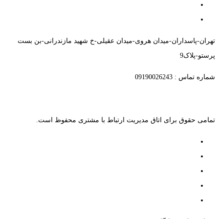
تهران-پاسداران-میدان هروی-میدان عقیلی-خ شهید مازندرانی-بن بست
پرستو-پلاک9
شماره تماس : 09190026243
تمامی حقوق برای اتاق مدیریت ارتباط با مشتری محفوظ است.