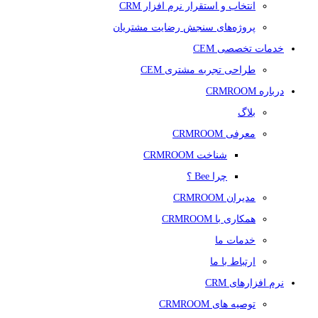
انتخاب و استقرار نرم افزار CRM
پروژه‌های سنجش رضایت مشتریان
خدمات تخصصی CEM
طراحی تجربه مشتری CEM
درباره CRMROOM
بلاگ
معرفی CRMROOM
شناخت CRMROOM
چرا Bee ؟
مدیران CRMROOM
همکاری با CRMROOM
خدمات ما
ارتباط با ما
نرم افزارهای CRM
توصیه های CRMROOM