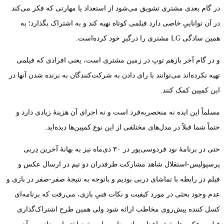
در گام بعدی مشتری تشویق می‌شود از استعداد یا مهارتی که فکر می‌کند
در آن تواناییِ خاصی دارد فیلمی کوتاه تهیه کند و به اشتراک بگذارد؛ به
همین سادگی LG مشتری را درگیرِ خود کرده‌است.
و در گام آخر بازهم توپ در زمین مشتری است، یعنی افرادی که فیلمی
تهیه نکرده‌اند می‌توانند با رای دادن به شرکت‌کنندگان به برنده شدن آنها در
این کمپین کمک کنند.
مسلماً این ایده نه منحصربه‌فرد است و نه اجرای آن هزینۀ زیادی دارد و
حتماً شما قبلاً در مدل‌های مختلفی از این نوع کمپین‌ها دیده‌اید.
حتی در برنامۀ نود فردوسی‌پور در ۳۰ دی‌ماه نیز به بهانۀ آخرین دِربی
پرسپولیس-استقلال شاهد مشارکت طرفدران دو تیم در ارسال عکس و
فیلم در رابطه با تماشای دربی بودیم و باتوجه به نتیجۀ صفر-صفر در بازی و
عدم وجود بحثی در مورد کیفیت و نکات فنیِ بازی، می‌رفت که برنامه‌ای
کسل کننده پیش‌روی مخاطب ارائه شود ولی همین طرح اشتراک‌گذاری