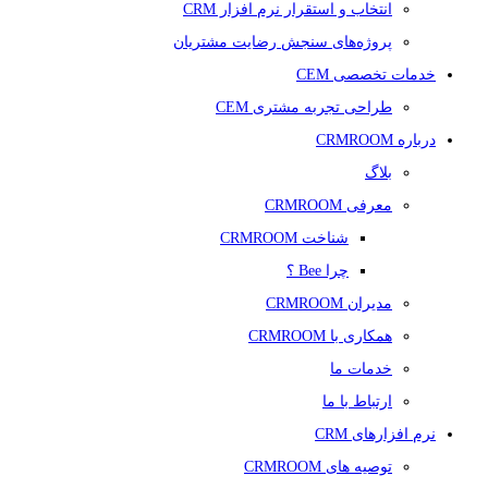
انتخاب و استقرار نرم افزار CRM
پروژه‌های سنجش رضایت مشتریان
خدمات تخصصی CEM
طراحی تجربه مشتری CEM
درباره CRMROOM
بلاگ
معرفی CRMROOM
شناخت CRMROOM
چرا Bee ؟
مدیران CRMROOM
همکاری با CRMROOM
خدمات ما
ارتباط با ما
نرم افزارهای CRM
توصیه های CRMROOM