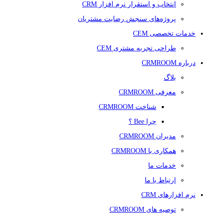
انتخاب و استقرار نرم افزار CRM
پروژه‌های سنجش رضایت مشتریان
خدمات تخصصی CEM
طراحی تجربه مشتری CEM
درباره CRMROOM
بلاگ
معرفی CRMROOM
شناخت CRMROOM
چرا Bee ؟
مدیران CRMROOM
همکاری با CRMROOM
خدمات ما
ارتباط با ما
نرم افزارهای CRM
توصیه های CRMROOM