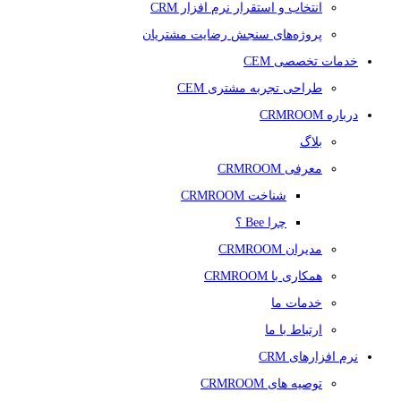
انتخاب و استقرار نرم افزار CRM
پروژه‌های سنجش رضایت مشتریان
خدمات تخصصی CEM
طراحی تجربه مشتری CEM
درباره CRMROOM
بلاگ
معرفی CRMROOM
شناخت CRMROOM
چرا Bee ؟
مدیران CRMROOM
همکاری با CRMROOM
خدمات ما
ارتباط با ما
نرم افزارهای CRM
توصیه های CRMROOM