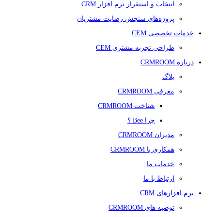
انتخاب و استقرار نرم افزار CRM
پروژه‌های سنجش رضایت مشتریان
خدمات تخصصی CEM
طراحی تجربه مشتری CEM
درباره CRMROOM
بلاگ
معرفی CRMROOM
شناخت CRMROOM
چرا Bee ؟
مدیران CRMROOM
همکاری با CRMROOM
خدمات ما
ارتباط با ما
نرم افزارهای CRM
توصیه های CRMROOM