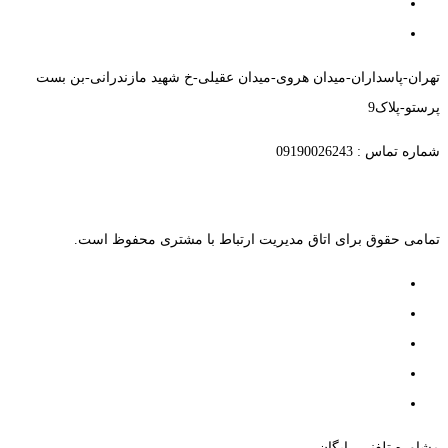
تهران-پاسداران-میدان هروی-میدان عقیلی-خ شهید مازندرانی-بن بست
پرستو-پلاک9
شماره تماس : 09190026243
تمامی حقوق برای اتاق مدیریت ارتباط با مشتری محفوظ است.
مشاوره تلفنی رایگان