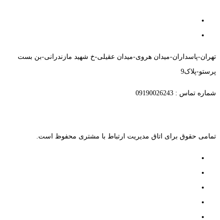
تهران-پاسداران-میدان هروی-میدان عقیلی-خ شهید مازندرانی-بن بست
پرستو-پلاک9
شماره تماس : 09190026243
تمامی حقوق برای اتاق مدیریت ارتباط با مشتری محفوظ است.