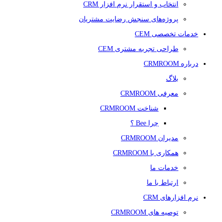
انتخاب و استقرار نرم افزار CRM
پروژه‌های سنجش رضایت مشتریان
خدمات تخصصی CEM
طراحی تجربه مشتری CEM
درباره CRMROOM
بلاگ
معرفی CRMROOM
شناخت CRMROOM
چرا Bee ؟
مدیران CRMROOM
همکاری با CRMROOM
خدمات ما
ارتباط با ما
نرم افزارهای CRM
توصیه های CRMROOM