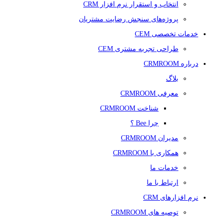
انتخاب و استقرار نرم افزار CRM
پروژه‌های سنجش رضایت مشتریان
خدمات تخصصی CEM
طراحی تجربه مشتری CEM
درباره CRMROOM
بلاگ
معرفی CRMROOM
شناخت CRMROOM
چرا Bee ؟
مدیران CRMROOM
همکاری با CRMROOM
خدمات ما
ارتباط با ما
نرم افزارهای CRM
توصیه های CRMROOM