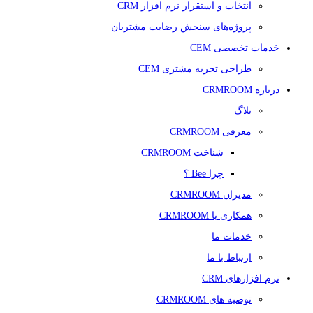
انتخاب و استقرار نرم افزار CRM
پروژه‌های سنجش رضایت مشتریان
خدمات تخصصی CEM
طراحی تجربه مشتری CEM
درباره CRMROOM
بلاگ
معرفی CRMROOM
شناخت CRMROOM
چرا Bee ؟
مدیران CRMROOM
همکاری با CRMROOM
خدمات ما
ارتباط با ما
نرم افزارهای CRM
توصیه های CRMROOM