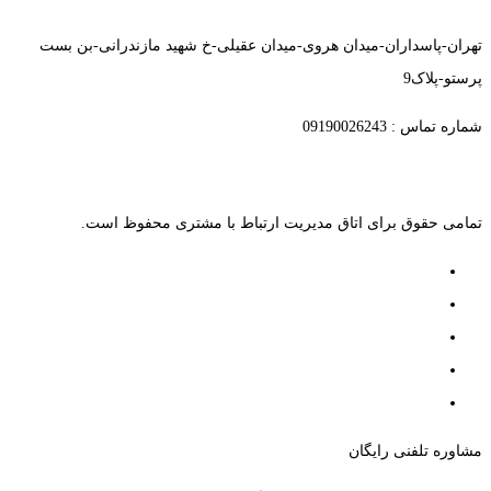
تهران-پاسداران-میدان هروی-میدان عقیلی-خ شهید مازندرانی-بن بست
پرستو-پلاک9
شماره تماس : 09190026243
تمامی حقوق برای اتاق مدیریت ارتباط با مشتری محفوظ است.
مشاوره تلفنی رایگان