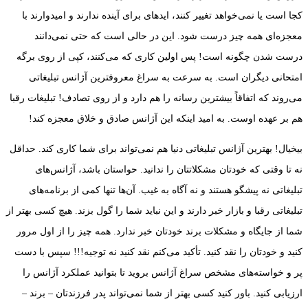
کجا است یا نمی‌خواهد تغییر کنند، ایدهای برای آینده ندارند و امیدوارند با
معجزه‌ای همه چیز درست شود. این در حالی است که حتی نمی‌دانند
درست شدن چگونه است! پس اولین کاری که می‌کنند، کپی از روی برگه
امتحانی دیگران است. به سرعت به سراغ معروفترین آژانس تبلیغاتی
می‌روند که اتفاقاً بیشترین رسانه را هم دارد و از روی تصادف! تبلیغات رقبا
هم بر عهده اوست. به امید اینکه این آژانس صادق و خلاق معجزه کند!
بیخیال! بهترین آژانس تبلیغاتی دنیا هم نمی‌تواند برای شما کاری کند. حداقل
نه تا وقتی که خودتان مشکلاتتان را ندانید. حواستان باشد، آژانس‌های
تبلیغاتی نه پیشگو هستند و نه آگاه به غیب. آن‌ها تنها کمی از برنامه‌های
تبلیغاتی رقبا و بازار خبر دارند و این نباید شما را گول بزند. هیچ کسی بهتر از
شما از جایگاه و مشکلات برند خودتان خبر ندارد. همه چیز را از اول مرور
کنید و خودتان را نقد کنید. تأکید می‌کنم نقد کنید نه توجیه!!! سپس با دست
پر و خواسته‌های مشخص سراغ آژانس بروید تا بتوانید عملکرد آژانس را
ارزیابی کنید. باور کنید کسی بهتر از شما نمی‌تواند پدر فرزندتان – برند –