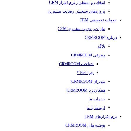
انتخاب و استقرار نرم افزار CRM
پروژه‌های سنجش رضایت مشتریان
خدمات تخصصی CEM
طراحی تجربه مشتری CEM
درباره CRMROOM
بلاگ
معرفی CRMROOM
شناخت CRMROOM
چرا Bee ؟
مدیران CRMROOM
همکاری با CRMROOM
خدمات ما
ارتباط با ما
نرم افزارهای CRM
توصیه های CRMROOM