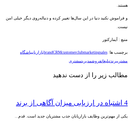
هستند.
و فراموش نکنید دنیا در این سال‌ها تغییر کرده و دنباله‌روی دیگر خیلی امن
نیست.
منبع : آیمارکتور
برچسب ها:
sales
marketing
customerclub
CRM
brand
بازاریابی
باشگاه
مشتری
برند
تبلیغات
فروش
مدیریت
مشتری
مطالب زیر را از دست ندهید
4 اشتباه در ارزیابی میزان آگاهی از برند
یکی از مهم‌ترین وظایف بازاریابان جذب مشتریان جدید است. قدم...