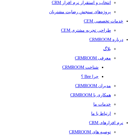
انتخاب و استقرار نرم افزار CRM
پروژه‌های سنجش رضایت مشتریان
خدمات تخصصی CEM
طراحی تجربه مشتری CEM
درباره CRMROOM
بلاگ
معرفی CRMROOM
شناخت CRMROOM
چرا Bee ؟
مدیران CRMROOM
همکاری با CRMROOM
خدمات ما
ارتباط با ما
نرم افزارهای CRM
توصیه های CRMROOM