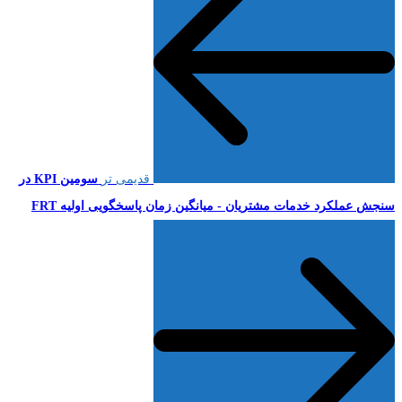
قدیمی تر
سومین KPI در
سنجش عملکرد خدمات مشتریان - میانگین زمان پاسخگویی اولیه FRT