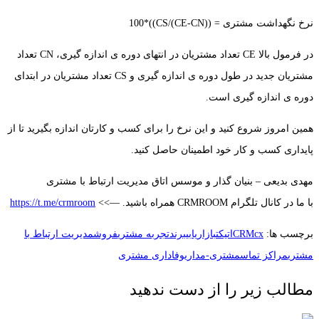
نرخ نگهداشت مشتری = ((CE-CN)/CS))*100
در فرمول بالا CE تعداد مشتریان در انتهای دوره ی اندازه گیری، CN تعداد
مشتریان جدید در طول دوره ی اندازه گیری و CS تعداد مشتریان در ابتدای
دوره ی اندازه گیری است.
همین امروز شروع کنید و این نرخ را برای کسب و کارتان اندازه بگیرید تا از
پایداری کسب و کار خود اطمینان حاصل کنید.
مهدی بدیعی – بنیان گذار و موسس اتاق مدیریت ارتباط با مشتری
با ما در کانال تلگرام CRMROOM همراه باشید. —>>
https://t.me/crmroom
برچسب ها:
cx
CRM
اتیکت
بازاریابی
برند
تجربه مشتری
فروش
مدیریت ارتباط با
مشتری
مراکز تماس
مشتری-مداری
وفاداری مشتری
مطالب زیر را از دست ندهید