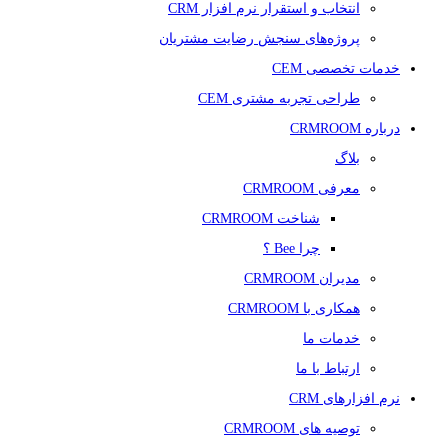
انتخاب و استقرار نرم افزار CRM
پروژه‌های سنجش رضایت مشتریان
خدمات تخصصی CEM
طراحی تجربه مشتری CEM
درباره CRMROOM
بلاگ
معرفی CRMROOM
شناخت CRMROOM
چرا Bee ؟
مدیران CRMROOM
همکاری با CRMROOM
خدمات ما
ارتباط با ما
نرم افزارهای CRM
توصیه های CRMROOM