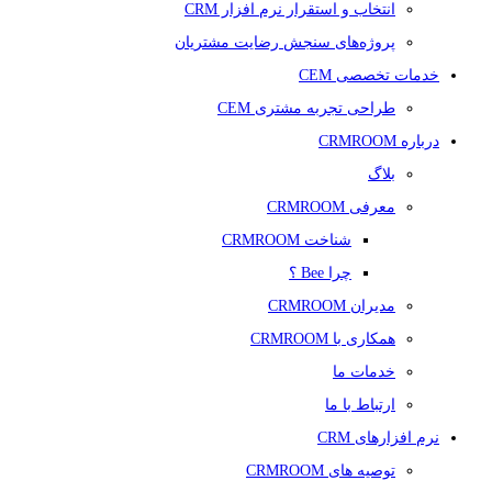
انتخاب و استقرار نرم افزار CRM
پروژه‌های سنجش رضایت مشتریان
خدمات تخصصی CEM
طراحی تجربه مشتری CEM
درباره CRMROOM
بلاگ
معرفی CRMROOM
شناخت CRMROOM
چرا Bee ؟
مدیران CRMROOM
همکاری با CRMROOM
خدمات ما
ارتباط با ما
نرم افزارهای CRM
توصیه های CRMROOM