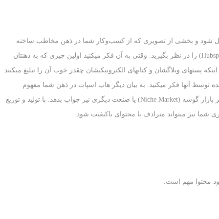
ا تبدیل شود و بخشی از تصویری که از کسب‌وکار شما در ذهن مخاطب ساخته
می‏شود را تشکیل بدهد؟ برای مثال شرکت هاب‌اسپات (Hubspot) را در نظر بگیرید. وقتی به آن فکر می‏کنید اولین چیزی که به ذهن‏تان
ینکه پست‏های وبلا‏گ‏شان و کتاب‏های الکترونیکی‏شان چقدر خوب آن‏ را تبلیغ می‏کنند
ده توسط آنها فکر می‏کنید. به بیان دیگر هاب اسپات در ذهن شما مفهوم
محتوای باکیفیت را پیدا کرده است. این مدل می‏تواند در هر بازار گوشه (Niche Market) یا صنعت دیگری نیز جواب بدهد. با تولید و توزیع
ی شما نیز می‏تواند مترادف با محتوای باکیفیت شود.