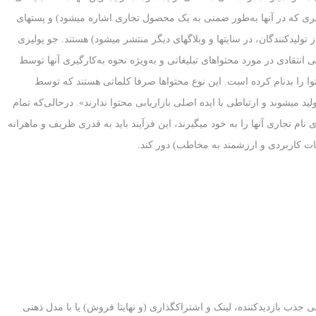
و تصویری که در آنها به‌طور ضمنی به یک محصول تجاری اشاره می‏شود) و پست‏های
تولیدکنندگان، در سایت‏ها و وبلاگ‏های دیگر منتشر می‏شود) هستند. جو پولیزی
) مدیر موسسه بازاریابی محتوا (CMI) دیدگاهی انتقادی در مورد محتواهای تبلیغاتی و به‌ویژه نحوه به‌کارگیری آنها توسط
حتوا را بدنام کرده است. این نوع محتواها صرفا کلماتی هستند که توسط
لید می‏شوند و ارتباطی با ایده اصلی بازاریابی محتوا ندارند». درحالی‌که تمام
م تجاری آنها را به خود می‏گیرند، این فرآیند باید به قدری ظریف و ماهرانه
اعات کاربردی و ارزشمند به مخاطب) دور کند.
 جذب بازدیدکننده، لینک و اشتراک‏گذاری (و نهایتا فروش) یا با مدل ذهنی