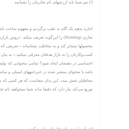
3) تیم شما باید ارزش‏های نام تجاری‏تان را بشناسد.
اجازه بدهید یک گام به عقب برگردیم و مفهوم ساخت نام
تجاری (Branding) را این‌گونه تعریف می‏کند:
محصول‏ها متمایز کند و به مخاطب بشناساند.» تعریفی که 
کسب‌وکارتان را به بازار هدف‏تان معرفی می‏کنید.» به بیا
احساسی در ذهن‏شان ایجاد شود؟ تمامی محتوایی که تولید
باشد یا محتوای منتشر شده در خبرنامه‏های ایمیلی و سایت
مخاطبان نقش ببندد. این بدان معناست که هر کسی که محتوا
توزیع می‌کند نیاز دارد که دقیقا بداند شما می‏خواهید نام
4) بیانیه ارزش نام تجاری‏تان را تهیه کنید.