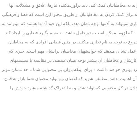
به مخاطبان‏تان کمک کند، باید برآورده‏کننده نیازها، علائق و مشکلات آنها
ه سث گودین (Seth Godin)، بهترین راه برای کمک کردن به مخاطبان‏تان از طریق محتوا این است که فضا و فرهنگی
ی نمی‏تواند به آدم‏ها توجه نشان دهد، بلکه این خود آدم‏ها هستند که می‏توانند به
 که لزوما ممکن است مدیرعامل نباشد – تصمیم بگیرد فضایی را ایجاد کند
شروع به توجه به نام تجاری می‏کنند. در چنین فضایی افرادی که به مخاطبان
در عمل نشا ن می‏دهند که خواسته‏های مخاطبان برایشان مهم است. چیزی که
کارشان و مخاطبان آن بیشتر توجه نشان می‏دهند، در مقایسه با سیستم‏های
رد بهتری خواهند داشت.» برای اینکه بازاریابی محتوایی شما تا حد ممکن موثر
 آن اهمیت بدهند. مطمئن شوید که اعضای تیم تولید محتوای شما بازار هدف‏تان
ت دادن در کل محتوایی که تولید شده و به اشتراک گذاشته می‏شود خودش را