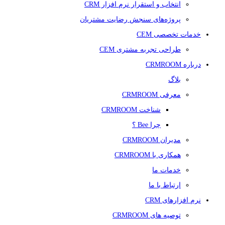
انتخاب و استقرار نرم افزار CRM
پروژه‌های سنجش رضایت مشتریان
خدمات تخصصی CEM
طراحی تجربه مشتری CEM
درباره CRMROOM
بلاگ
معرفی CRMROOM
شناخت CRMROOM
چرا Bee ؟
مدیران CRMROOM
همکاری با CRMROOM
خدمات ما
ارتباط با ما
نرم افزارهای CRM
توصیه های CRMROOM