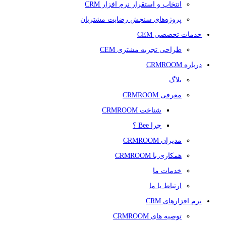
انتخاب و استقرار نرم افزار CRM
پروژه‌های سنجش رضایت مشتریان
خدمات تخصصی CEM
طراحی تجربه مشتری CEM
درباره CRMROOM
بلاگ
معرفی CRMROOM
شناخت CRMROOM
چرا Bee ؟
مدیران CRMROOM
همکاری با CRMROOM
خدمات ما
ارتباط با ما
نرم افزارهای CRM
توصیه های CRMROOM