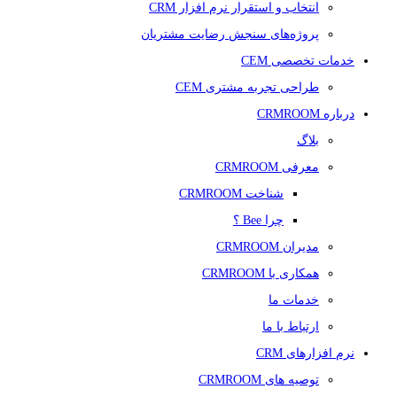
انتخاب و استقرار نرم افزار CRM
پروژه‌های سنجش رضایت مشتریان
خدمات تخصصی CEM
طراحی تجربه مشتری CEM
درباره CRMROOM
بلاگ
معرفی CRMROOM
شناخت CRMROOM
چرا Bee ؟
مدیران CRMROOM
همکاری با CRMROOM
خدمات ما
ارتباط با ما
نرم افزارهای CRM
توصیه های CRMROOM