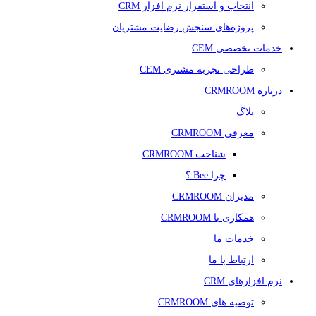
انتخاب و استقرار نرم افزار CRM
پروژه‌های سنجش رضایت مشتریان
خدمات تخصصی CEM
طراحی تجربه مشتری CEM
درباره CRMROOM
بلاگ
معرفی CRMROOM
شناخت CRMROOM
چرا Bee ؟
مدیران CRMROOM
همکاری با CRMROOM
خدمات ما
ارتباط با ما
نرم افزارهای CRM
توصیه های CRMROOM