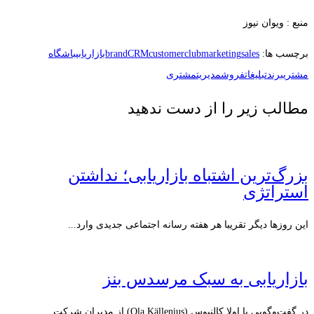
منبع : ویوان نیوز
برچسب ها:
sales
marketing
customerclub
CRM
brand
بازاریابی
باشگاه
مشتری
برند
تبلیغات
فروش
مدیریت
مشتری
مطالب زیر را از دست ندهید
بزرگ‌ترین اشتباه بازاریابی؛ نداشتن
استراتژی
این روزها دیگر تقریبا هر هفته رسانه اجتماعی جدیدی وارد...
بازاریابی به سبک مرسدس بنز
در گفت‌وگویی با اولا کالنیوس (Ola Källenius) از مدیران شرکت...