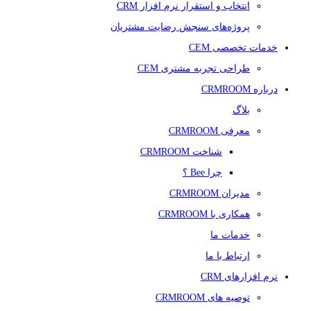
انتخاب و استقرار نرم افزار CRM
پروژه‌های سنجش رضایت مشتریان
خدمات تخصصی CEM
طراحی تجربه مشتری CEM
درباره CRMROOM
بلاگ
معرفی CRMROOM
شناخت CRMROOM
چرا Bee ؟
مدیران CRMROOM
همکاری با CRMROOM
خدمات ما
ارتباط با ما
نرم افزارهای CRM
توصیه های CRMROOM