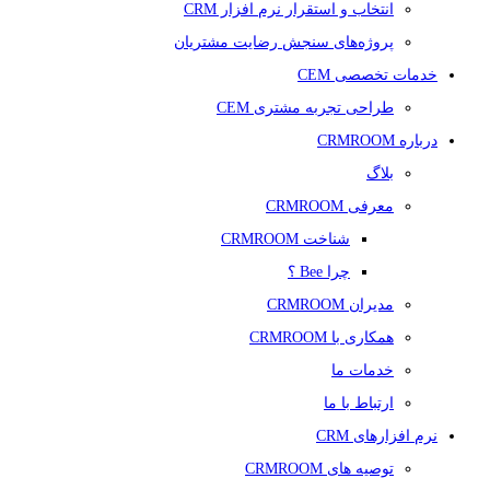
انتخاب و استقرار نرم افزار CRM
پروژه‌های سنجش رضایت مشتریان
خدمات تخصصی CEM
طراحی تجربه مشتری CEM
درباره CRMROOM
بلاگ
معرفی CRMROOM
شناخت CRMROOM
چرا Bee ؟
مدیران CRMROOM
همکاری با CRMROOM
خدمات ما
ارتباط با ما
نرم افزارهای CRM
توصیه های CRMROOM