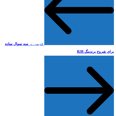
قدیمی تر
سه سوال ساده
برای شروع برندینگ B2B