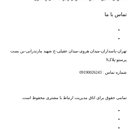
تماس با ما
تهران-پاسداران-میدان هروی-میدان عقیلی-خ شهید مازندرانی-بن بست
پرستو-پلاک9
شماره تماس : 09190026243
تمامی حقوق برای اتاق مدیریت ارتباط با مشتری محفوظ است.