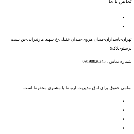
تماس با ما
تهران-پاسداران-میدان هروی-میدان عقیلی-خ شهید مازندرانی-بن بست
پرستو-پلاک9
شماره تماس : 09190026243
تمامی حقوق برای اتاق مدیریت ارتباط با مشتری محفوظ است.