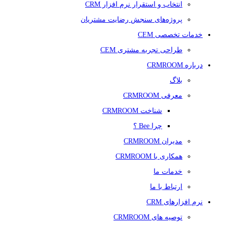
انتخاب و استقرار نرم افزار CRM
پروژه‌های سنجش رضایت مشتریان
خدمات تخصصی CEM
طراحی تجربه مشتری CEM
درباره CRMROOM
بلاگ
معرفی CRMROOM
شناخت CRMROOM
چرا Bee ؟
مدیران CRMROOM
همکاری با CRMROOM
خدمات ما
ارتباط با ما
نرم افزارهای CRM
توصیه های CRMROOM