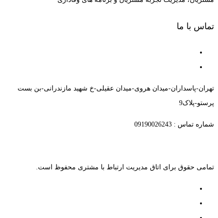
تماس با ما
تهران-پاسداران-میدان هروی-میدان عقیلی-خ شهید مازندرانی-بن بست
پرستو-پلاک9
شماره تماس : 09190026243
تمامی حقوق برای اتاق مدیریت ارتباط با مشتری محفوظ است.