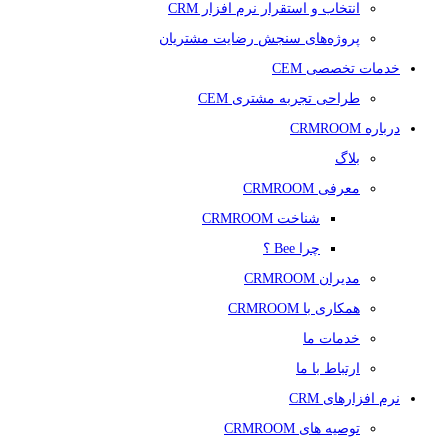
انتخاب و استقرار نرم افزار CRM
پروژه‌های سنجش رضایت مشتریان
خدمات تخصصی CEM
طراحی تجربه مشتری CEM
درباره CRMROOM
بلاگ
معرفی CRMROOM
شناخت CRMROOM
چرا Bee ؟
مدیران CRMROOM
همکاری با CRMROOM
خدمات ما
ارتباط با ما
نرم افزارهای CRM
توصیه های CRMROOM