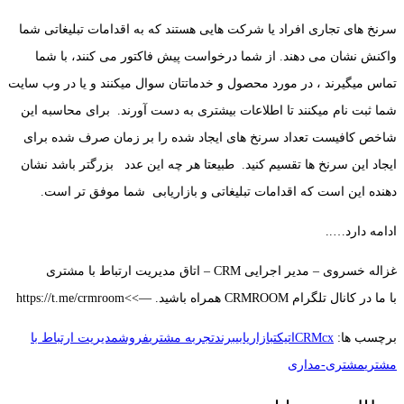
سرنخ های تجاری افراد یا شرکت هایی هستند که به اقدامات تبلیغاتی شما
واکنش نشان می دهند. از شما درخواست پیش فاکتور می کنند، با شما
تماس میگیرند ، در مورد محصول و خدماتتان سوال میکنند و یا در وب سایت
شما ثبت نام میکنند تا اطلاعات بیشتری به دست آورند. برای محاسبه این
شاخص کافیست تعداد سرنخ های ایجاد شده را بر زمان صرف شده برای
ایجاد این سرنخ ها تقسیم کنید. طبیعتا هر چه این عدد بزرگتر باشد نشان
دهنده این است که اقدامات تبلیغاتی و بازاریابی شما موفق تر است.
ادامه دارد…..
غزاله خسروی – مدیر اجرایی CRM – اتاق مدیریت ارتباط با مشتری
با ما در کانال تلگرام CRMROOM همراه باشید. —>>https://t.me/crmroom
برچسب ها:
cx
CRM
اتیکت
بازاریابی
برند
تجربه مشتری
فروش
مدیریت ارتباط با
مشتری
مشتری-مداری