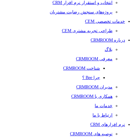
انتخاب و استقرار نرم افزار CRM
پروژه‌های سنجش رضایت مشتریان
خدمات تخصصی CEM
طراحی تجربه مشتری CEM
درباره CRMROOM
بلاگ
معرفی CRMROOM
شناخت CRMROOM
چرا Bee ؟
مدیران CRMROOM
همکاری با CRMROOM
خدمات ما
ارتباط با ما
نرم افزارهای CRM
توصیه های CRMROOM