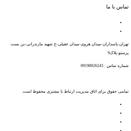
تماس با ما
تهران-پاسداران-میدان هروی-میدان عقیلی-خ شهید مازندرانی-بن بست
پرستو-پلاک9
شماره تماس : 09190026243
تمامی حقوق برای اتاق مدیریت ارتباط با مشتری محفوظ است.