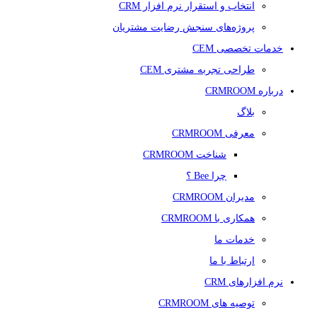
انتخاب و استقرار نرم افزار CRM
پروژه‌های سنجش رضایت مشتریان
خدمات تخصصی CEM
طراحی تجربه مشتری CEM
درباره CRMROOM
بلاگ
معرفی CRMROOM
شناخت CRMROOM
چرا Bee ؟
مدیران CRMROOM
همکاری با CRMROOM
خدمات ما
ارتباط با ما
نرم افزارهای CRM
توصیه های CRMROOM