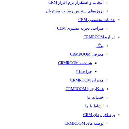
انتخاب و استقرار نرم افزار CRM
پروژه‌های سنجش رضایت مشتریان
خدمات تخصصی CEM
طراحی تجربه مشتری CEM
درباره CRMROOM
بلاگ
معرفی CRMROOM
شناخت CRMROOM
چرا Bee ؟
مدیران CRMROOM
همکاری با CRMROOM
خدمات ما
ارتباط با ما
نرم افزارهای CRM
توصیه های CRMROOM