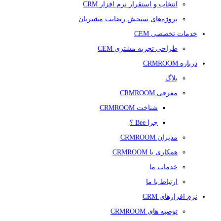
انتخاب و استقرار نرم افزار CRM
پروژه‌های سنجش رضایت مشتریان
خدمات تخصصی CEM
طراحی تجربه مشتری CEM
درباره CRMROOM
بلاگ
معرفی CRMROOM
شناخت CRMROOM
چرا Bee ؟
مدیران CRMROOM
همکاری با CRMROOM
خدمات ما
ارتباط با ما
نرم افزارهای CRM
توصیه های CRMROOM