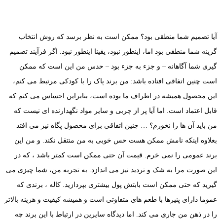
آیا تصمیم شما منطقی بود؟ ممکن است به نظر برسد که روش انتخاب
گزینه شما منطقی بود اما، اینطور نبود، یقینا اینطور نبود. اگر فرآیند تصمیم
گیری شما آگاهانه – و جزء به جزء بود – حدس من این است که ممکن
است چنین اتفاقی افتاده باشد: من برند پاک را با کودکی مرتبط می کنم،
این محصول همیشه در اطراف ما بوده است، بنابراین احساس می کنم که
قابل اعتماد است. اما آیا پر از چربی و سایر مواد نگهدارنده ای نیست که
من باید آن ها را نخورم؟ … چنین اتفاقی برای محصول پگاه نیز می افتد
بعلاوه اینکه نامش ممکن هست حس خوبی به من منتقل نکند. و من این
برند عمومی را نمی خرم. قیمت آن حتی ممکن است کمتر باشد ، که در
این صورت مرا به شک و تردید نیز می اندازد. به تجربه من، شما چیزی می
گیرید که حتی ممکن است بابتش پول بیشتری بپردازید. کاله ، برندی که
عموما دارای پنیرها با طعم های متفاوتی است و همیشه کیفیت و هزینه بالاتر
را در ذهن من جاری می کند. اما دیدگاه سایرین در ارتباط با این برند چه