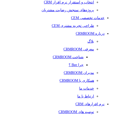
انتخاب و استقرار نرم افزار CRM
پروژه‌های سنجش رضایت مشتریان
خدمات تخصصی CEM
طراحی تجربه مشتری CEM
درباره CRMROOM
بلاگ
معرفی CRMROOM
شناخت CRMROOM
چرا Bee ؟
مدیران CRMROOM
همکاری با CRMROOM
خدمات ما
ارتباط با ما
نرم افزارهای CRM
توصیه های CRMROOM