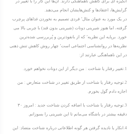
انگیزه ای برای کاهش ناهماهنگی دارند. آن‌ها این کار را با تغییر در
گرایش‌ها، اعتقادها و کنش‌هایشان انجام می‌دهند.
در یک مورد به عنوان مثال٬ فردی تصمیم به نخوردن غذاهای پرچرب
گرفته، اما هنوز شیرینی دونات (شیرینی بدون قند) با چربی بالا می
خورد. برپایه این نظریه٬ که از بانفوذترین و پُربررسی شده‌ترین
نظریه‌ها در روانشناسی اجتماعی است٬ چهار روش کاهش تنش ذهنی
در این ناهماهنگی عبارتند از:
1.تغییر رفتار یا شناخت : من دیگر از این دونات نخواهم خورد.
2.توجیه رفتار یا شناخت از طریق تغییر در شناخت متعارض : من
اجازه دادم گول بخورم.
3.توجیه رفتار یا شناخت با اضافه کردن شناخت جدید : امروز ۳۰
دقیقه بیشتر در باشگاه می‌مانم تا این شیرینی را بسوزانم.
4.انکار یا نادیده گرفتن هر گونه اطلاعاتی درباره شناخت متضاد: این